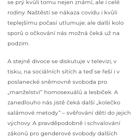
se prý kvůli tomu nejen známí, ale i celé
rodiny. Naštěstí se nákaza covidu i kvůli
teplejšímu počasí utlumuje; ale další kolo
sporů o očkování nás možná čeká už na
podzim.
A stejně divoce se diskutuje v televizi, v
tisku, na sociálních sítích a teď se řeší i v
poslanecké sněmovně svoboda pro
„manželství“ homosexuálů a lesbiček. A
zanedlouho nás jistě čeká další „kolečko
salámové metody“ – svěřování dětí do jejich
výchovy. A pravděpodobně i schvalování
zákonů pro genderové svobody dalších