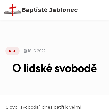
Přeskočit
Baptisté Jablonec
na
obsah
18. 6. 2022
K.H.
O lidské svobodě
Slovo „svoboda“ dnes patří k velmi