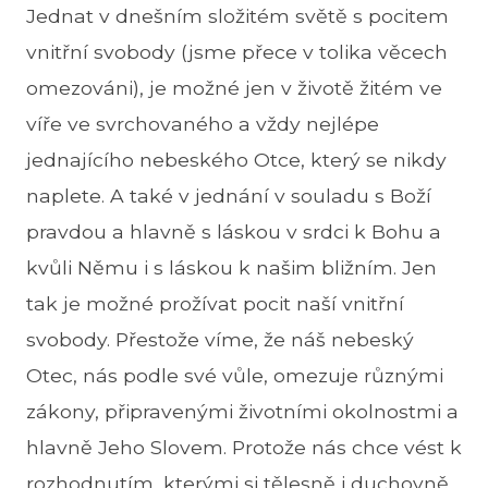
Jednat v dnešním složitém světě s pocitem
vnitřní svobody (jsme přece v tolika věcech
omezováni), je možné jen v životě žitém ve
víře ve svrchovaného a vždy nejlépe
jednajícího nebeského Otce, který se nikdy
naplete. A také v jednání v souladu s Boží
pravdou a hlavně s láskou v srdci k Bohu a
kvůli Němu i s láskou k našim bližním. Jen
tak je možné prožívat pocit naší vnitřní
svobody. Přestože víme, že náš nebeský
Otec, nás podle své vůle, omezuje různými
zákony, připravenými životními okolnostmi a
hlavně Jeho Slovem. Protože nás chce vést k
rozhodnutím, kterými si tělesně i duchovně