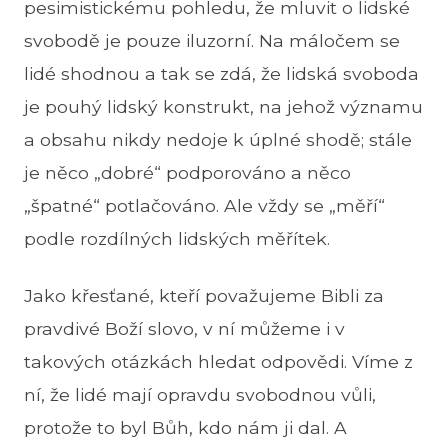
pesimistickému pohledu, že mluvit o lidské
svobodě je pouze iluzorní. Na máločem se
lidé shodnou a tak se zdá, že lidská svoboda
je pouhý lidský konstrukt, na jehož významu
a obsahu nikdy nedoje k úplné shodě; stále
je něco „dobré“ podporováno a něco
„špatné“ potlačováno. Ale vždy se „měří“
podle rozdílných lidských měřítek.
Jako křesťané, kteří považujeme Bibli za
pravdivé Boží slovo, v ní můžeme i v
takových otázkách hledat odpovědi. Víme z
ní, že lidé mají opravdu svobodnou vůli,
protože to byl Bůh, kdo nám ji dal. A