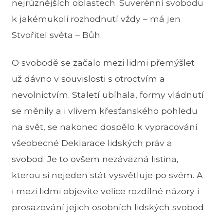
nejrůznějších oblastech. Suverénní svobodu
k jakémukoli rozhodnutí vždy – má jen
Stvořitel světa – Bůh.
O svobodě se začalo mezi lidmi přemýšlet
už dávno v souvislosti s otroctvím a
nevolnictvím. Staletí ubíhala, formy vládnutí
se měnily a i vlivem křesťanského pohledu
na svět, se nakonec dospělo k vypracování
všeobecné Deklarace lidských práv a
svobod. Je to ovšem nezávazná listina,
kterou si nejeden stát vysvětluje po svém. A
i mezi lidmi objevíte velice rozdílné názory i
prosazování jejich osobních lidských svobod