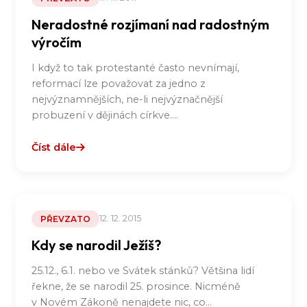
Neradostné rozjímaní nad radostným
výročím
I když to tak protestanté často nevnímají,
reformací lze považovat za jedno z
nejvýznamnějších, ne-li nejvýznačnější
probuzení v dějinách církve.…
Číst dále
12. 12. 2015
PŘEVZATO
Kdy se narodil Ježíš?
25.12., 6.1. nebo ve Svátek stánků? Většina lidí
řekne, že se narodil 25. prosince. Nicméně
v Novém Zákoně nenajdete nic, co…