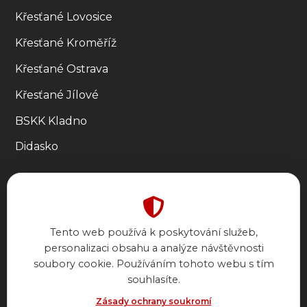
Křesťané Lovosice
Křesťané Kroměříž
Křesťané Ostrava
Křesťané Jílové
BSKK Kladno
Didasko
Sledujte nás
Tento web používá k poskytování služeb,
personalizaci obsahu a analýze návštěvnosti
soubory cookie. Používáním tohoto webu s tím
souhlasíte.
Zásady ochrany soukromí