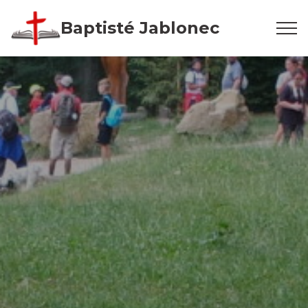
Přeskočit
Baptisté Jablonec
na
obsah