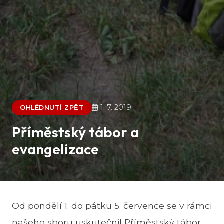
1. 7. 2019
OHLÉDNUTÍ ZPĚT
Příměstský tábor a
evangelizace
Od pondělí 1. do pátku 5. července se v rámci
našeho sboru uskutečnil Příměstský tábor.