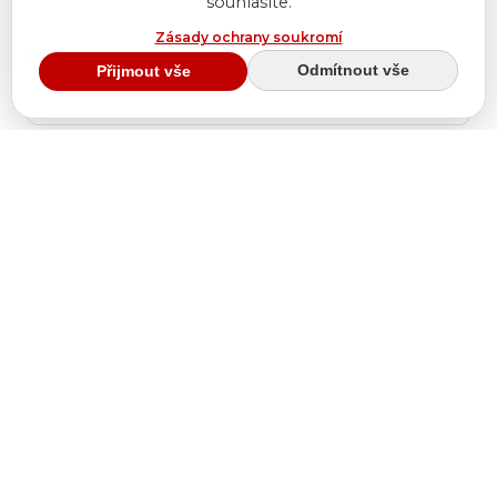
souhlasíte.
Zásady ochrany soukromí
Jméno
*
Odmítnout vše
Přijmout vše
E-mail
*
Webová stránka
Uložit do prohlížeče jméno, e-mail a webovou
stránku pro budoucí komentáře.